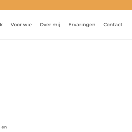
k
Voor wie
Over mij
Ervaringen
Contact
s en