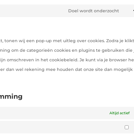
Doel wordt onderzocht
Cons
to
serv
, tonen wij een pop-up met uitleg over cookies. Zodra je klik
dive
ming om de categorieën cookies en plugins te gebruiken die 
jn omschreven in het cookiebeleid. Je kunt via je browser he
t er dan wel rekening mee houden dat onze site dan mogelijk 
temming
Altijd actief
St