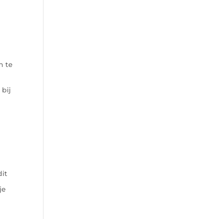
n te
 bij
dit
je