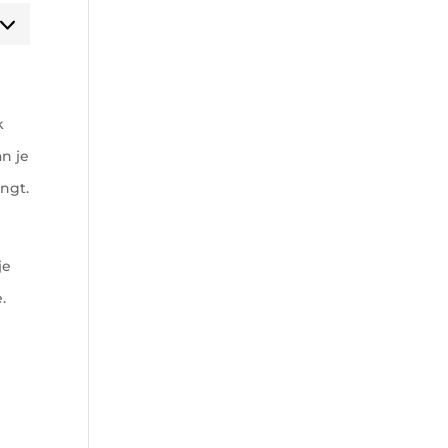
arketing
k
n je
ngt.
je
.